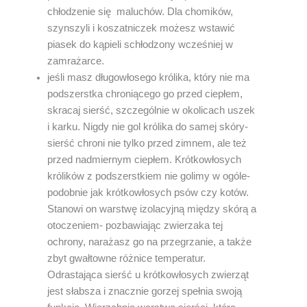
chłodzenie się maluchów. Dla chomików,
szynszyli i koszatniczek możesz wstawić
piasek do kąpieli schłodzony wcześniej w
zamrażarce.
jeśli masz długowłosego królika, który nie ma
podszerstka chroniącego go przed ciepłem,
skracaj sierść, szczególnie w okolicach uszek
i karku. Nigdy nie gol królika do samej skóry-
sierść chroni nie tylko przed zimnem, ale też
przed nadmiernym ciepłem. Krótkowłosych
królików z podszerstkiem nie golimy w ogóle-
podobnie jak krótkowłosych psów czy kotów.
Stanowi on warstwę izolacyjną między skórą a
otoczeniem- pozbawiając zwierzaka tej
ochrony, narażasz go na przegrzanie, a także
zbyt gwałtowne różnice temperatur.
Odrastająca sierść u krótkowłosych zwierząt
jest słabsza i znacznie gorzej spełnia swoją