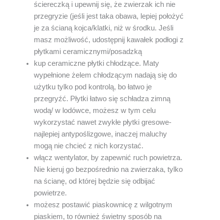
ściereczką i upewnij się, że zwierzak ich nie
przegryzie (jeśli jest taka obawa, lepiej położyć
je za ścianą kojca/klatki, niż w środku. Jeśli
masz możliwość, udostępnij kawałek podłogi z
płytkami ceramicznymi/posadzką
kup ceramiczne płytki chłodzące. Maty
wypełnione żelem chłodzącym nadają się do
użytku tylko pod kontrolą, bo łatwo je
przegryźć. Płytki łatwo się schładza zimną
wodą/ w lodówce, możesz w tym celu
wykorzystać nawet zwykłe płytki gresowe-
najlepiej antypoślizgowe, inaczej maluchy
mogą nie chcieć z nich korzystać.
włącz wentylator, by zapewnić ruch powietrza.
Nie kieruj go bezpośrednio na zwierzaka, tylko
na ścianę, od której będzie się odbijać
powietrze.
możesz postawić piaskownicę z wilgotnym
piaskiem, to również świetny sposób na