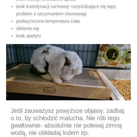
brak koordynacji ruchowej- rozjeżdżające się łapy,
problem z utrzymaniem równowagi
podwyższona temperatura ciała
ślinienie się
brak apetytu
Jeśli zauważysz powyższe objawy, zadbaj
o to, by schłodzić malucha. Nie rób tego
gwałtownie- absolutnie nie polewaj zimną
wodą, nie obkładaj lodem itp.