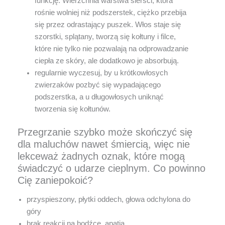
funkcję. Wierzchnia warstwa sierści, która
rośnie wolniej niż podszerstek, ciężko przebija
się przez odrastający puszek. Włos staje się
szorstki, splątany, tworzą się kołtuny i filce,
które nie tylko nie pozwalają na odprowadzanie
ciepła ze skóry, ale dodatkowo je absorbują.
regularnie wyczesuj, by u krótkowłosych
zwierzaków pozbyć się wypadającego
podszerstka, a u długowłosych uniknąć
tworzenia się kołtunów.
Przegrzanie szybko może skończyć się
dla maluchów nawet śmiercią, więc nie
lekceważ żadnych oznak, które mogą
świadczyć o udarze cieplnym. Co powinno
Cię zaniepokoić?
przyspieszony, płytki oddech, głowa odchylona do
góry
brak reakcji na bodźce, apatia