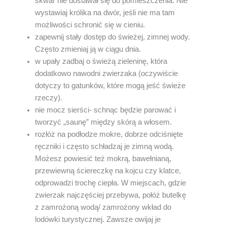
skwar nie dostawał się do pomieszczenia. Nie
wystawiaj królika na dwór, jeśli nie ma tam
możliwości schronić się w cieniu.
zapewnij stały dostęp do świeżej, zimnej wody.
Często zmieniaj ją w ciągu dnia.
w upały zadbaj o świeżą zieleninę, która
dodatkowo nawodni zwierzaka (oczywiście
dotyczy to gatunków, które mogą jeść świeże
rzeczy).
nie mocz sierści- schnąc będzie parować i
tworzyć „saunę” między skórą a włosem.
rozłóż na podłodze mokre, dobrze odciśnięte
ręczniki i często schładzaj je zimną wodą.
Możesz powiesić też mokrą, bawełnianą,
przewiewną ściereczkę na kojcu czy klatce,
odprowadzi trochę ciepła. W miejscach, gdzie
zwierzak najczęściej przebywa, połóż butelkę
z zamrożoną wodą/ zamrożony wkład do
lodówki turystycznej. Zawsze owijaj je