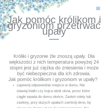
Przejdź
do
treści
Jak pomóc królikom i
gryzoniom przetrwać
upały
Króliki i gryzonie źle znoszą upały. Dla
większości z nich temperatura powyżej 24
stopni jest już ciężka do zniesienia i może
być niebezpieczna dla ich zdrowia.
Jak pomóc królikom i gryzoniom w upały?
zapewnij odpowiednie miejsce w domu. Nie
stawiaj klatki czy kojca obok okna, przez które
ciągle wpada do domu słońce. Zasłoń rolety lub
zasłony, przy dużych upałach zamknij okno, by