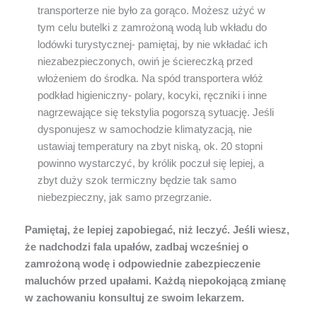
transporterze nie było za gorąco. Możesz użyć w
tym celu butelki z zamrożoną wodą lub wkładu do
lodówki turystycznej- pamiętaj, by nie wkładać ich
niezabezpieczonych, owiń je ściereczką przed
włożeniem do środka. Na spód transportera włóż
podkład higieniczny- polary, kocyki, ręczniki i inne
nagrzewające się tekstylia pogorszą sytuację. Jeśli
dysponujesz w samochodzie klimatyzacją, nie
ustawiaj temperatury na zbyt niską, ok. 20 stopni
powinno wystarczyć, by królik poczuł się lepiej, a
zbyt duży szok termiczny będzie tak samo
niebezpieczny, jak samo przegrzanie.
Pamiętaj, że lepiej zapobiegać, niż leczyć. Jeśli wiesz,
że nadchodzi fala upałów, zadbaj wcześniej o
zamrożoną wodę i odpowiednie zabezpieczenie
maluchów przed upałami. Każdą niepokojącą zmianę
w zachowaniu konsultuj ze swoim lekarzem.