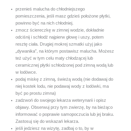
przenieś malucha do chłodniejszego
pomieszczenia, jeśli masz gdzieś położone płytki,
powinno być na nich chłodniej.
zmocz ściereczkę w zimnej wodzie, dokładnie
odciśnij i schłodź najpierw głowę i uszy, potem
resztę ciała. Drugiej mokrej szmatki użyj jako
„dywanika”, na którym postawisz malucha. Możesz
też użyć w tym celu maty chłodzącej lub
ceramicznej płytki schłodzonej pod zimną wodą lub
w lodówce.
podaj miskę z zimną, świeżą wodą (nie dodawaj do
niej kostek lodu, nie podawaj wody z lodówki, ma
być po prostu zimna)
zadzwoń do swojego lekarza weterynarii i opisz
objawy. Obserwuj przy tym zwierzę, by na bieżąco
informować o poprawie samopoczucia lub jej braku.
Zastosuj się do wskazań lekarza.
jeśli jedziesz na wizytę, zadbaj o to, by w