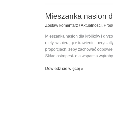
Mieszanka nasion dl
Zostaw komentarz
/
Aktualności
,
Prod
Mieszanka nasion dla królików i gryzo
diety, wspierające trawienie, perys
proporcjach, żeby zachować odpowiedn
Skład:ostropest- dla wsparcia wątroby
Mieszanka
Dowiedz się więcej »
nasion
dla
królików
i
gryzoni