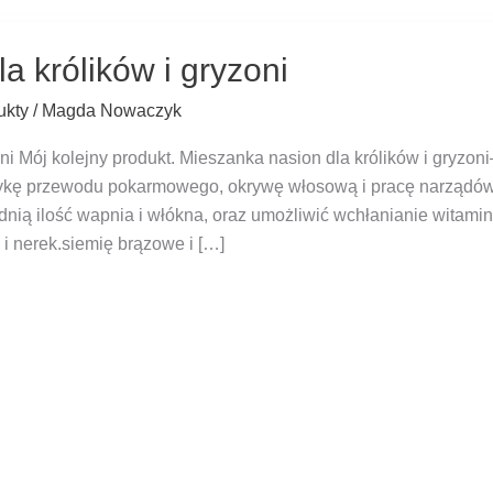
a królików i gryzoni
ukty
/
Magda Nowaczyk
ni Mój kolejny produkt. Mieszanka nasion dla królików i gryzo
taltykę przewodu pokarmowego, okrywę włosową i pracę narząd
ią ilość wapnia i włókna, oraz umożliwić wchłanianie witamin
 i nerek.siemię brązowe i […]