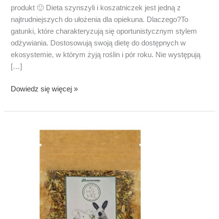
produkt 🙂 Dieta szynszyli i koszatniczek jest jedną z
najtrudniejszych do ułożenia dla opiekuna. Dlaczego?To
gatunki, które charakteryzują się oportunistycznym stylem
odżywiania. Dostosowują swoją dietę do dostępnych w
ekosystemie, w którym żyją roślin i pór roku. Nie występują
[…]
Mieszanka
Dowiedz się więcej »
ziół
dla
szynszyli
i
koszatniczek
Las
Chinchillas