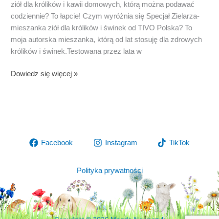
ziół dla królików i kawii domowych, którą można podawać
codziennie? To łapcie! Czym wyróżnia się Specjał Zielarza-
mieszanka ziół dla królików i świnek od TIVO Polska? To
moja autorska mieszanka, którą od lat stosuję dla zdrowych
królików i świnek.Testowana przez lata w
Specjał
Dowiedz się więcej »
Zielarza-
mieszanka
podstawowa
dla
królików
Facebook
Instagram
TikTok
i
kawii
Polityka prywatności