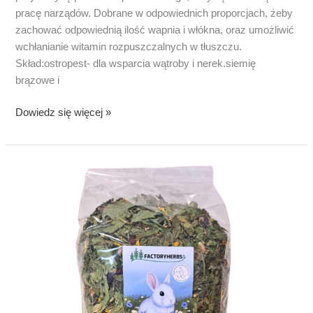
pracę narządów. Dobrane w odpowiednich proporcjach, żeby
zachować odpowiednią ilość wapnia i włókna, oraz umożliwić
wchłanianie witamin rozpuszczalnych w tłuszczu.
Skład:ostropest- dla wsparcia wątroby i nerek.siemię
brązowe i
Mieszanka
Dowiedz się więcej »
nasion
dla
królików
i
gryzoni