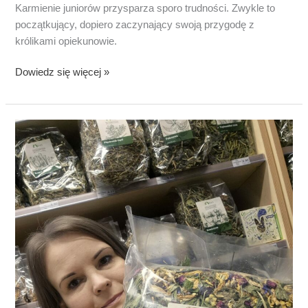
Karmienie juniorów przysparza sporo trudności. Zwykle to
początkujący, dopiero zaczynający swoją przygodę z
królikami opiekunowie.
Mieszanka
Dowiedz się więcej »
ziół
Królik
Junior